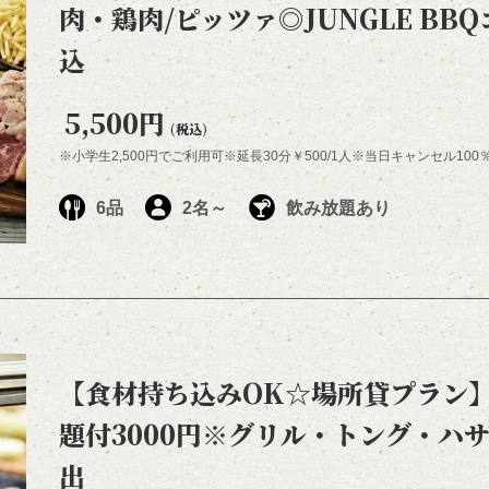
肉・鶏肉/ピッツァ◎JUNGLE BBQ
込
5,500円
(税込)
※小学生2,500円でご利用可※延長30分￥500/1人※当日キャンセル10
6品
2名～
飲み放題あり
【食材持ち込みOK☆場所貸プラン】
題付3000円※グリル・トング・ハ
出