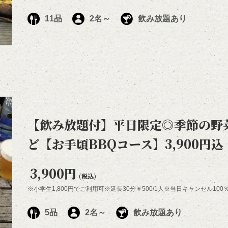
11品
2名～
飲み放題あり
【飲み放題付】平日限定◎季節の野菜
ど【お手頃BBQコース】3,900円込
3,900円
(税込)
※小学生1,800円でご利用可※延長30分￥500/1人※当日キャンセル10
5品
2名～
飲み放題あり