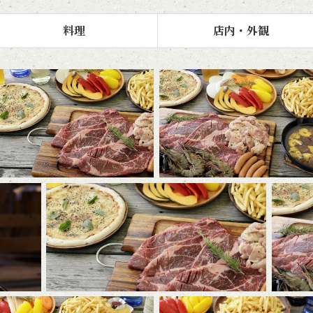
料理
店内・外観